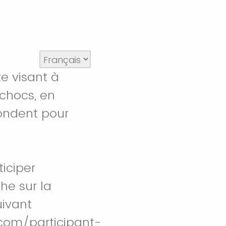
e visant à
 chocs, en
pondent pour
iciper
he sur la
uivant
com/participant-