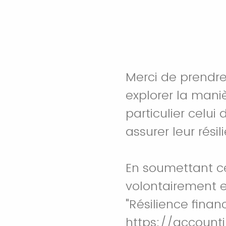
Merci de prendre
explorer la maniè
particulier celu
assurer leur rési
En soumettant ce
volontairement e
"Résilience financ
https://account